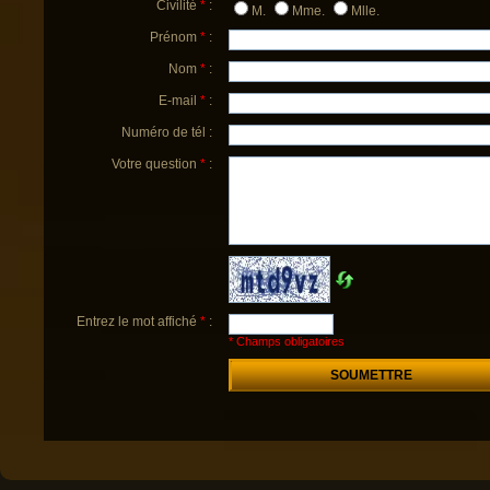
Civilité
*
:
M.
Mme.
Mlle.
Prénom
*
:
Nom
*
:
E-mail
*
:
Numéro de tél :
Votre question
*
:
Entrez le mot affiché
*
:
* Champs obligatoires